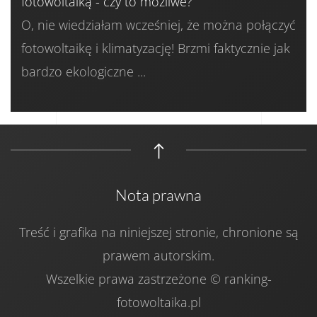
fotowoltaiką - czy to możliwe?
O, nie wiedziałam wcześniej, że można połączyć
fotowoltaikę i klimatyzację! Brzmi faktycznie jak
bardzo ekologiczne ...
Nota prawna
Treść i grafika na niniejszej stronie, chronione są
prawem autorskim.
Wszelkie prawa zastrzeżone © ranking-
fotowoltaika.pl